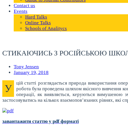
Contact us
Events
Hard Talks
Online Talks
Schools of Analitycs
СТИКАЮЧИСЬ З РОСІЙСЬКОЮ ШКО
Tony Jensen
January 19, 2018
цій статті розглядається природа використання опе
У
робота була проведена шляхом якісного вивчення конц
операції, як виявляється, керуються вимушеною з
застосовуватись на кількох взаємопов’язаних рівнях, які сп
завантажити статтю у pdf форматі