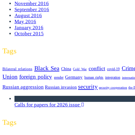
November 2016
September 2016
August 2016
May 2016
January 2016
October 2015
Tags
Black Sea
Crim
conflict
Bilateral relations
China
covid-19
Cold War
Union
foreign policy
Germany
human rights
gender
integration
internati
security
Russian aggression
Russian invasion
security cooperation
the 
we announce calls for papers
Calls for papers for 2026 issue
Tags