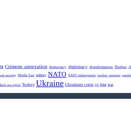
ea
Crimean annexation
diplomacy
democracy
disinformation
Donbas
e
NATO
military
onal security
Middle East
NATO etnlargement
nuclear weapons
pande
Ukraine
usa
Turkey
Ukrainian crisis
war
Black sea region
US