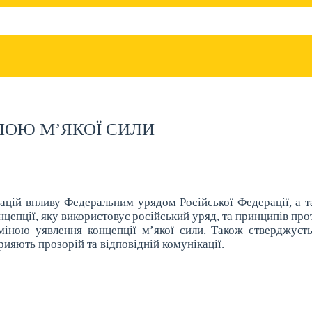
ЛОЮ М’ЯКОЇ СИЛИ
рацій впливу Федеральним урядом Російської Федерації, а 
епції, яку використовує російський уряд, та принципів проти
міною уявлення концепції м’якої сили. Також стверджуєт
рияють прозорій та відповідній комунікації.